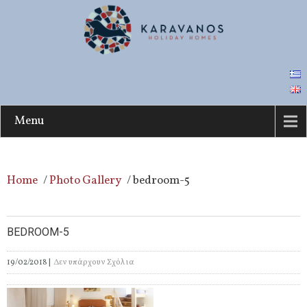
Menu
Home
/
Photo Gallery
/
bedroom-5
BEDROOM-5
19/02/2018
|
Δεν υπάρχουν Σχόλια