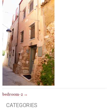
POST
bedroom-2
→
NAVIGATION
CATEGORIES